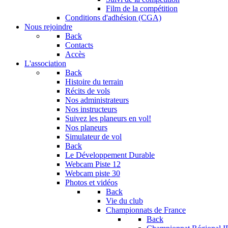
Film de la compétition
Conditions d'adhésion (CGA)
Nous rejoindre
Back
Contacts
Accès
L'association
Back
Histoire du terrain
Récits de vols
Nos administrateurs
Nos instructeurs
Suivez les planeurs en vol!
Nos planeurs
Simulateur de vol
Back
Le Développement Durable
Webcam Piste 12
Webcam piste 30
Photos et vidéos
Back
Vie du club
Championnats de France
Back