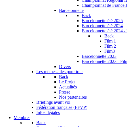
Championnat Régional 
Championnat de France 
Barcelonnette
Back
Barcelonnette été 2025
Barcelonnette été 2024
Barcelonnette été 2024 -
Back
Film 1
Film 2
Film3
Barcelonnette 2023
Barcelonnette 2023 - Fil
Divers
Les mêmes ailes pour tous
Back
Le Projet
Actualités
Presse
Nos partenaires
Briefings avant vol
Fédération française (FFVP)
Infos. légales
Membres
Back