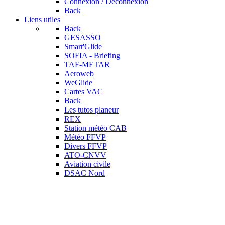
Connexion / Déconnexion
Back
Liens utiles
Back
GESASSO
Smart'Glide
SOFIA - Briefing
TAF-METAR
Aeroweb
WeGlide
Cartes VAC
Back
Les tutos planeur
REX
Station météo CAB
Météo FFVP
Divers FFVP
ATO-CNVV
Aviation civile
DSAC Nord