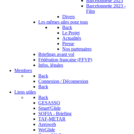
Barcelonnette 2023
Barcelonnette 2023 -
Film
Divers
Les mêmes ailes pour tous
Back
Le Projet
Actualités
Presse
Nos partenaires
Briefings avant vol
Fédération française (FFVP)
Infos. légales
Membres
Back
Connexion / Déconnexion
Back
Liens utiles
Back
GESASSO
Smart'Glide
SOFIA - Briefing
TAF-METAR
Aeroweb
WeGlide