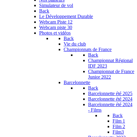
Simulateur de vol
Back
Le Développement Durable
Webcam Piste 12
Webcam piste 30
Photos et vidéos
Back
Vie du club
Championnats de France
Back
Championnat Régional
IDF 2023
Championnat de France
Junior 2022
Barcelonnette
Back
Barcelonnette été 2025
Barcelonnette été 2024
Barcelonnette été 2024
- Films
Back
Film 1
Film 2
Film3