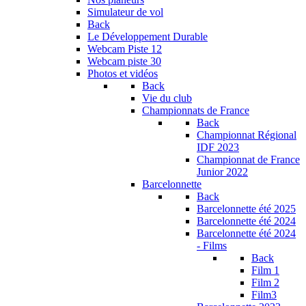
Simulateur de vol
Back
Le Développement Durable
Webcam Piste 12
Webcam piste 30
Photos et vidéos
Back
Vie du club
Championnats de France
Back
Championnat Régional
IDF 2023
Championnat de France
Junior 2022
Barcelonnette
Back
Barcelonnette été 2025
Barcelonnette été 2024
Barcelonnette été 2024
- Films
Back
Film 1
Film 2
Film3