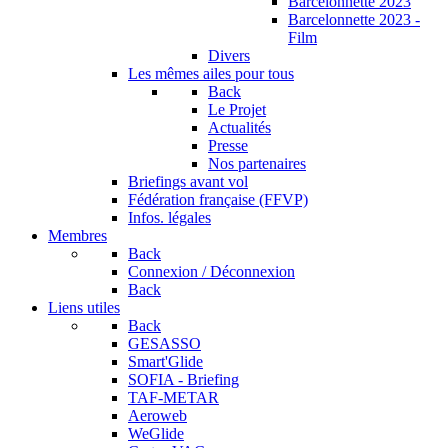
Barcelonnette 2023
Barcelonnette 2023 -
Film
Divers
Les mêmes ailes pour tous
Back
Le Projet
Actualités
Presse
Nos partenaires
Briefings avant vol
Fédération française (FFVP)
Infos. légales
Membres
Back
Connexion / Déconnexion
Back
Liens utiles
Back
GESASSO
Smart'Glide
SOFIA - Briefing
TAF-METAR
Aeroweb
WeGlide