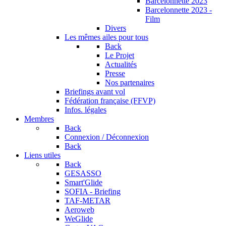
Barcelonnette 2023
Barcelonnette 2023 -
Film
Divers
Les mêmes ailes pour tous
Back
Le Projet
Actualités
Presse
Nos partenaires
Briefings avant vol
Fédération française (FFVP)
Infos. légales
Membres
Back
Connexion / Déconnexion
Back
Liens utiles
Back
GESASSO
Smart'Glide
SOFIA - Briefing
TAF-METAR
Aeroweb
WeGlide