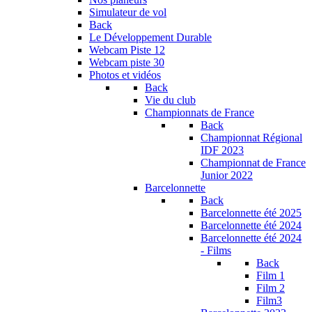
Simulateur de vol
Back
Le Développement Durable
Webcam Piste 12
Webcam piste 30
Photos et vidéos
Back
Vie du club
Championnats de France
Back
Championnat Régional
IDF 2023
Championnat de France
Junior 2022
Barcelonnette
Back
Barcelonnette été 2025
Barcelonnette été 2024
Barcelonnette été 2024
- Films
Back
Film 1
Film 2
Film3