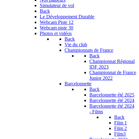
Simulateur de vol
Back
Le Développement Durable
Webcam Piste 12
Webcam piste 30
Photos et vidéos
Back
Vie du club
Championnats de France
Back
Championnat Régional
IDF 2023
Championnat de France
Junior 2022
Barcelonnette
Back
Barcelonnette été 2025
Barcelonnette été 2024
Barcelonnette été 2024
- Films
Back
Film 1
Film 2
Film3