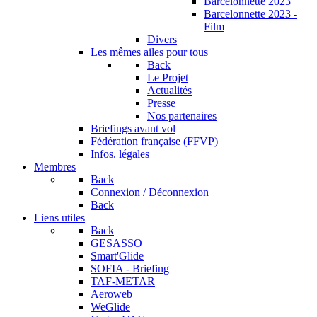
Barcelonnette 2023
Barcelonnette 2023 -
Film
Divers
Les mêmes ailes pour tous
Back
Le Projet
Actualités
Presse
Nos partenaires
Briefings avant vol
Fédération française (FFVP)
Infos. légales
Membres
Back
Connexion / Déconnexion
Back
Liens utiles
Back
GESASSO
Smart'Glide
SOFIA - Briefing
TAF-METAR
Aeroweb
WeGlide