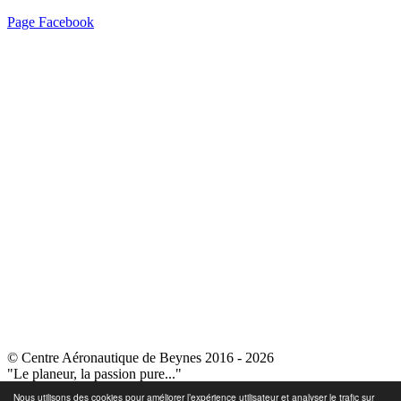
Page Facebook
© Centre Aéronautique de Beynes 2016 - 2026
"Le planeur, la passion pure..."
Nous utilisons des cookies pour améliorer l’expérience utilisateur et analyser le trafic sur